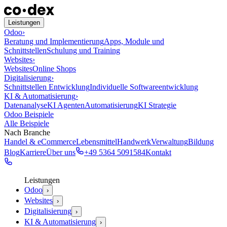
Leistungen
Odoo
›
Beratung und Implementierung
Apps, Module und
Schnittstellen
Schulung und Training
Websites
›
Websites
Online Shops
Digitalisierung
›
Schnittstellen Entwicklung
Individuelle Softwareentwicklung
KI & Automatisierung
›
Datenanalyse
KI Agenten
Automatisierung
KI Strategie
Odoo Beispiele
Alle Beispiele
Nach Branche
Handel & eCommerce
Lebensmittel
Handwerk
Verwaltung
Bildung
Blog
Karriere
Über uns
+49 5364 5091584
Kontakt
Leistungen
Odoo
›
Websites
›
Digitalisierung
›
KI & Automatisierung
›